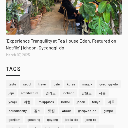
gyeonggi-do
"Experience Tranquility at Tea House Eden, Featured on
Netflix" | Icheon, Gyeonggi-do
March 07, 2025
TAGS
taste
seoul
travel
cafe
korea
magok
gyeonggi-do
jeju
architecture
경기도
incheon
강원도
서울
yeoju
여행
Philippines
bohol
japan
tokyo
마곡
paradisecity
김포
맛집
About
gangwon-do
gimpo
gonjiam
goseong
goyang
jeolla-do
jong-ro