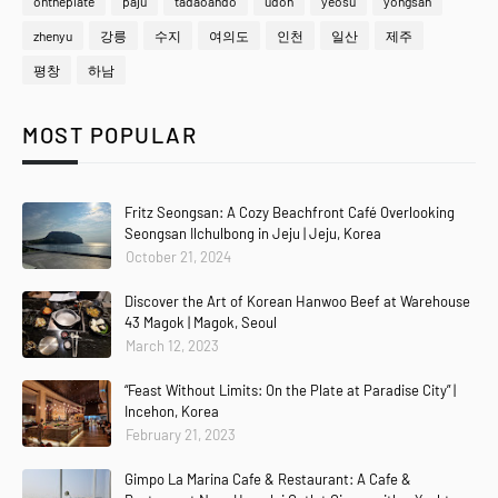
ontheplate
paju
tadaoando
udon
yeosu
yongsan
zhenyu
강릉
수지
여의도
인천
일산
제주
평창
하남
MOST POPULAR
Fritz Seongsan: A Cozy Beachfront Café Overlooking
Seongsan Ilchulbong in Jeju | Jeju, Korea
October 21, 2024
Discover the Art of Korean Hanwoo Beef at Warehouse
43 Magok | Magok, Seoul
March 12, 2023
“Feast Without Limits: On the Plate at Paradise City” |
Incehon, Korea
February 21, 2023
Gimpo La Marina Cafe & Restaurant: A Cafe &