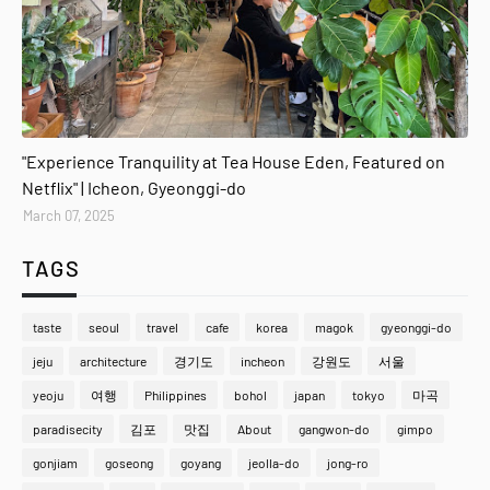
gyeonggi-do
"Experience Tranquility at Tea House Eden, Featured on
Netflix" | Icheon, Gyeonggi-do
March 07, 2025
TAGS
taste
seoul
travel
cafe
korea
magok
gyeonggi-do
jeju
architecture
경기도
incheon
강원도
서울
yeoju
여행
Philippines
bohol
japan
tokyo
마곡
paradisecity
김포
맛집
About
gangwon-do
gimpo
gonjiam
goseong
goyang
jeolla-do
jong-ro