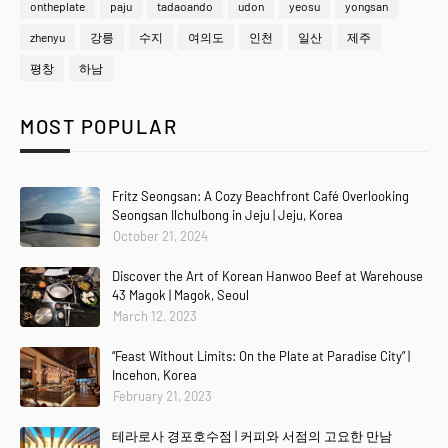
ontheplate
paju
tadaoando
udon
yeosu
yongsan
zhenyu
강릉
수지
여의도
인천
일산
제주
평창
하남
MOST POPULAR
Fritz Seongsan: A Cozy Beachfront Café Overlooking
Seongsan Ilchulbong in Jeju | Jeju, Korea
October 21, 2024
Discover the Art of Korean Hanwoo Beef at Warehouse
43 Magok | Magok, Seoul
March 12, 2023
“Feast Without Limits: On the Plate at Paradise City” |
Incehon, Korea
February 21, 2023
테라로사 경포호수점 | 커피와 서점의 고요한 만남