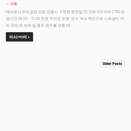
in
여행
테라로사 커피공장 강원 강릉시 구정면 현천길 25 전화 033-648-2760 영
업시간 09:00 ~ 21:00 전용 주차장 운영 "순수 국내 체인으로 스페셜티 커
피 표방 전 세계 질 좋은 원두를 강릉 테…
READ MORE »
Older Posts