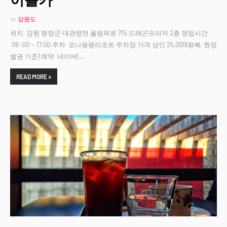
in
강원도
위치 강원 평창군 대관령면 올림픽로 715 드래곤프라자 2층 영업시간
09 :00 ~ 17:00 주차 모나용평리조트 주차장 가격 성인 25,000(왕복, 현장
발권 기준) 예약 네이버(…
READ MORE »