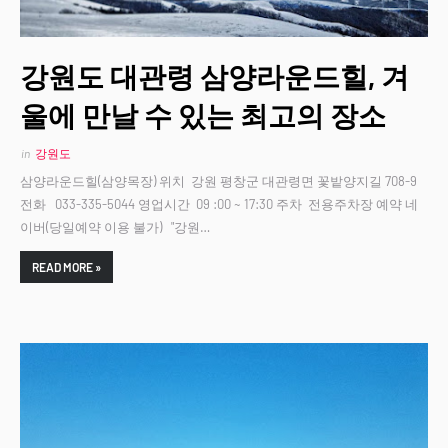
강원도 대관령 삼양라운드힐, 겨
울에 만날 수 있는 최고의 장소
in
강원도
삼양라운드힐(삼양목장) 위치 강원 평창군 대관령면 꽃밭양지길 708-9
전화 033-335-5044 영업시간 09 :00 ~ 17:30 주차 전용주차장 예약 네
이버(당일예약 이용 불가) "강원…
READ MORE »