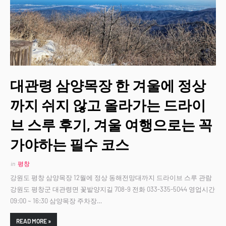
대관령 삼양목장 한 겨울에 정상
까지 쉬지 않고 올라가는 드라이
브 스루 후기, 겨울 여행으로는 꼭
가야하는 필수 코스
in
평창
강원도 평창 삼양목장 12월에 정상 동해전망대까지 드라이브 스루 관람
강원도 평창군 대관령면 꽃밭양지길 708-9 전화 033-335-5044 영업시간
09:00 ~ 16:30 삼양목장 주차장…
READ MORE »