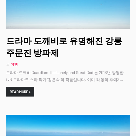
드라마 도깨비로 유명해진 강릉
주문진 방파제
in
여행
드라마 도깨비(Guardian: The Lonely and Great God)는 2016년 방영한
tvN 드라마로 스타 작가 '김은숙'의 작품입니다. 이미 '태양의 후예&…
READ MORE »